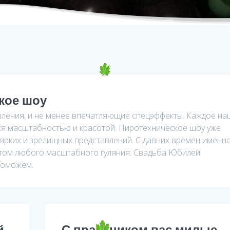
кое шоу
вления, и не менее впечатляющие спецэффекты. Каждое на
ся масштабностью и красотой. Пиротехническое шоу уже
 ярких и зрелищных представлений. С давних времен именн
том любого масштабного гуляния: Свадьба Юбилей
поможем.
й
С праздником вас милые