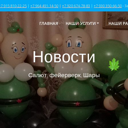
+7 915 810-22-25
|
+7 964 491-14-50
|
+7 920 674-78-83
|
+7 930 350-66-50
- З
ГЛАВНАЯ
НАШИ УСЛУГИ
НАШИ Р
Новости
Салют, фейерверк, Шары