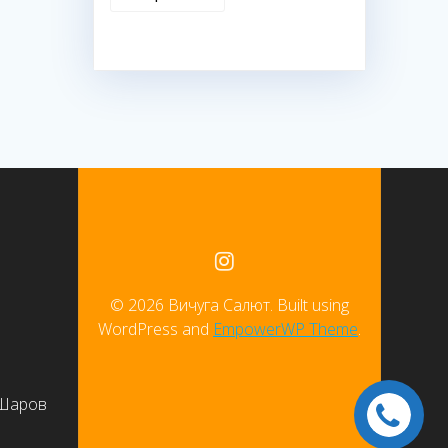
© 2026 Вичуга Салют. Built using
WordPress and
EmpowerWP Theme
.
 Шаров