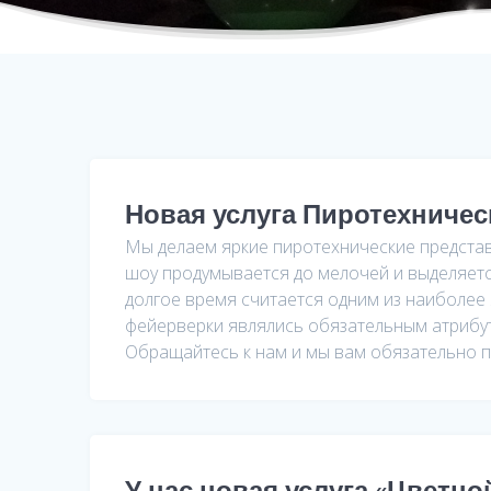
Новая услуга Пиротехничес
Мы делаем яркие пиротехнические предста
шоу продумывается до мелочей и выделяет
долгое время считается одним из наиболее
фейерверки являлись обязательным атрибу
Обращайтесь к нам и мы вам обязательно 
У нас новая услуга «Цветно